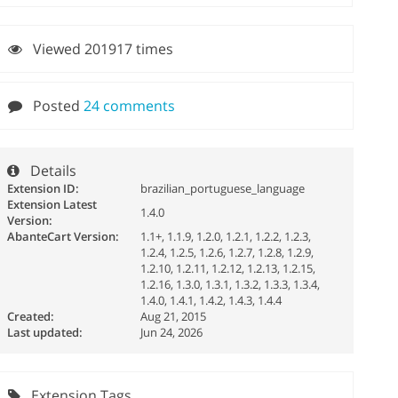
Viewed 201917 times
Posted
24 comments
Details
Extension ID:
brazilian_portuguese_language
Extension Latest
1.4.0
Version:
AbanteCart Version:
1.1+, 1.1.9, 1.2.0, 1.2.1, 1.2.2, 1.2.3,
1.2.4, 1.2.5, 1.2.6, 1.2.7, 1.2.8, 1.2.9,
1.2.10, 1.2.11, 1.2.12, 1.2.13, 1.2.15,
1.2.16, 1.3.0, 1.3.1, 1.3.2, 1.3.3, 1.3.4,
1.4.0, 1.4.1, 1.4.2, 1.4.3, 1.4.4
Created:
Aug 21, 2015
Last updated:
Jun 24, 2026
Extension Tags