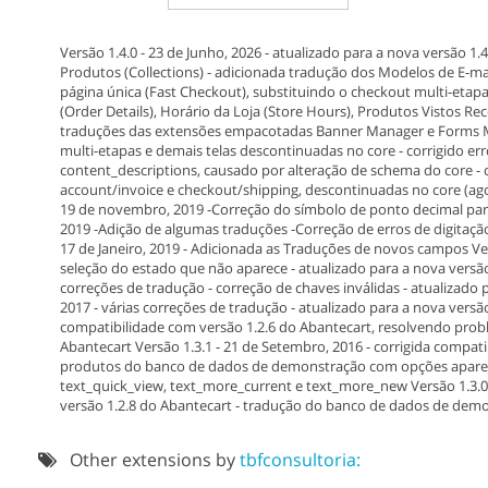
Versão 1.4.0 - 23 de Junho, 2026 - atualizado para a nova versão 1
Produtos (Collections) - adicionada tradução dos Modelos de E-m
página única (Fast Checkout), substituindo o checkout multi-eta
(Order Details), Horário da Loja (Store Hours), Produtos Vistos R
traduções das extensões empacotadas Banner Manager e Forms M
multi-etapas e demais telas descontinuadas no core - corrigido 
content_descriptions, causado por alteração de schema do core - 
account/invoice e checkout/shipping, descontinuadas no core (ago
19 de novembro, 2019 -Correção do símbolo de ponto decimal para 
2019 -Adição de algumas traduções -Correção de erros de digitação
17 de Janeiro, 2019 - Adicionada as Traduções de novos campos Ver
seleção do estado que não aparece - atualizado para a nova versão 
correções de tradução - correção de chaves inválidas - atualizado p
2017 - várias correções de tradução - atualizado para a nova versão
compatibilidade com versão 1.2.6 do Abantecart, resolvendo probl
Abantecart Versão 1.3.1 - 21 de Setembro, 2016 - corrigida compa
produtos do banco de dados de demonstração com opções aparecen
text_quick_view, text_more_current e text_more_new Versão 1.3.0 
versão 1.2.8 do Abantecart - tradução do banco de dados de demo
Other extensions by
tbfconsultoria: