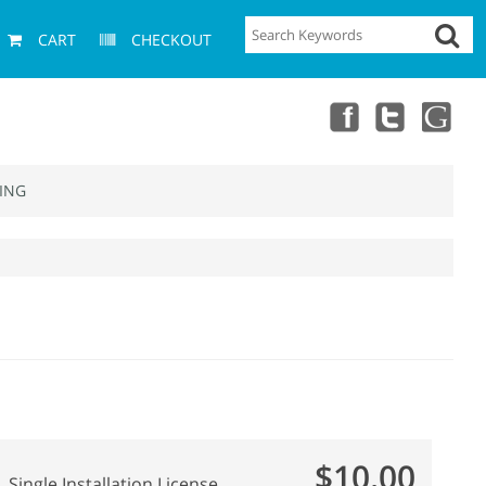
CART
CHECKOUT
ING
$10.00
Single Installation License