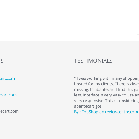
US
TESTIMONIALS
art.com
art. I installed it a while back and use it
" I was working with many shopping
 Some features a hidden, but fun to
hosted for my clients. There is al
hem."
missing. In abantecart I find this 
ecart.com
ttkins at shopping-cart-reviews.com
less. Interface is very easy to use a
very responsive. This is considering i
abantecart go!"
tecart.com
By : TopShop on reviewcentre.com