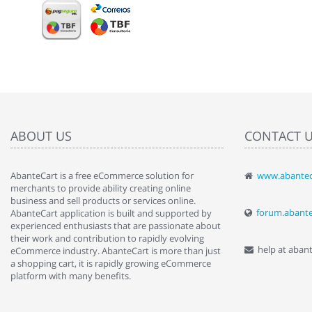
ABOUT US
CONTACT 
AbanteCart is a free eCommerce solution for
www.abantec
" Love the c
merchants to provide ability creating online
since when.
business and sell products or services online.
discover t
forum.abant
AbanteCart application is built and supported by
By : Liz Wa
experienced enthusiasts that are passionate about
their work and contribution to rapidly evolving
help at aban
eCommerce industry. AbanteCart is more than just
a shopping cart, it is rapidly growing eCommerce
platform with many benefits.