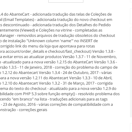
.4.4 do AbanteCart - adicionada tradução das telas de Coleções de
ail (Email Templates) - adicionada tradução do novo checkout em
pas descontinuado - adicionada tradução dos Detalhes do Pedido
ecentemente (Viewed) e Coleções na vitrine - completadas as
anager - removidos arquivos de tradução obsoletos do checkout
erro de instalação "Unknown column 'name'" no INSERT de
corrigido link do menu da loja que apontava para rotas
ra account/order_details e checkout/fast_checkout) Versão 1.3.8 -
evitar erros ao atualizar produtos Versão 1.3.7 - 11 de Novembro,
 -atualizado para a nova versão 1.2.15 do AbanteCart Versão 1.3.6 -
são 1.3.5 - 11 de Janeiro, 2018 - correção do problema do campo de
1.2.12 do Abantecart Versão 1.3.4 - 24 de Outubro, 2017 - várias
ara a nova versão 1.2.11 do Abantecart Versão 1.3.3 - 10 de Abril,
 1.2.10 do Abantecart Versão 1.3.2 - 31 de Março, 2017 - corrigida
ema do texto do checkout - atualizado para a nova versão 1.2.9 do
tibilidade com PHP 5.3 sobre função empty() - resolvido problema dos
do "em branco" na lista - traduções adicionais para as tags
- 23 de Agosto, 2016 - várias correções de compatibilidade com a
nstração - correções gerais